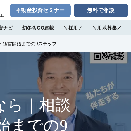
不動産投資セミナー
無料で相談
祝日
資ナビ
幻冬舎GO連載
＼採用／
＼用地募集／
・経営開始までの9ステップ
なら｜相談
始までの9