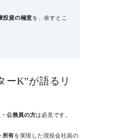
棟投資の極意
を、余すとこ
ターK”が語るリ
員・公務員の方
は必見です。
ト所有
を実現した現役会社員の