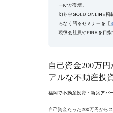
ーK”が登壇。
幻冬舎GOLD ONLIN
ろなく語るセミナーを【
現役会社員やFIREを目
自己資金200万
アルな不動産投
福岡で不動産投資・新築アパ
自己資金たった200万円から