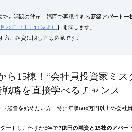
E掲載でも話題の彼が、福岡で再現性ある
新築アパート一
8月23日（土）11時より
】開催します。
指す方、融資に悩む方は必見です。
円から15棟！“会社員投資家ミス
資戦略を直接学べるチャンス
ート経営を始めたい方、特に
年収500万円以上の会社
スタートし、わずか5年で
7億円の融資と15棟のアパー