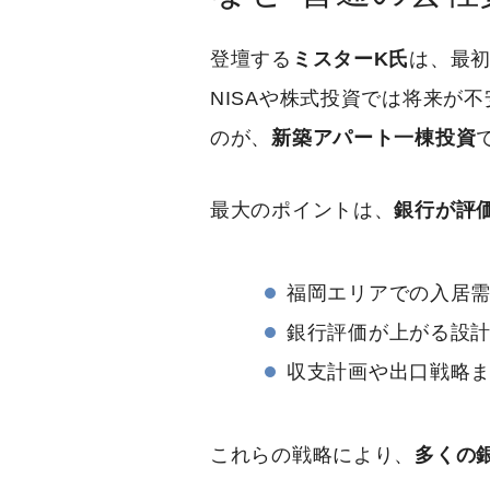
登壇する
ミスターK氏
は、最
NISAや株式投資では将来が
のが、
新築アパート一棟投資
最大のポイントは、
銀行が評
福岡エリアでの入居
銀行評価が上がる設
収支計画や出口戦略
これらの戦略により、
多くの