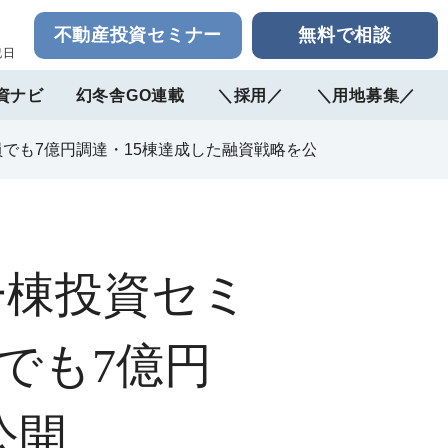
不動産投資セミナー
無料で相談
祝日
資ナビ
幻冬舎GO連載
＼採用／
＼用地募集／
員でも7億円調達・15棟達成した融資戦略を公開
一棟投資セミ
でも7億円
公開